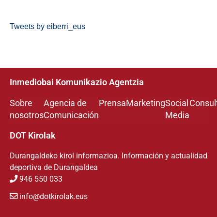
Tweets by eiberri_eus
Inmediobai Komunikazio Agentzia
Sobre
Agencia de
Prensa
Marketing
Social
Consul
nosotros
Comunicación
Media
DOT Kirolak
Durangaldeko kirol informazioa. Información y actualidad
deportiva de Durangaldea
946 550 033
info@dotkirolak.eus