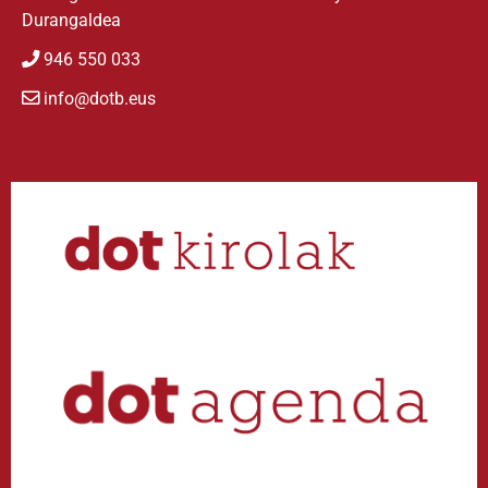
Durangaldea
946 550 033
info@dotb.eus