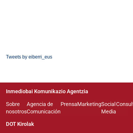
Tweets by eiberri_eus
Inmediobai Komunikazio Agentzia
Sobre
Agencia de
Prensa
Marketing
Social
Consul
nosotros
Comunicación
Media
DOT Kirolak