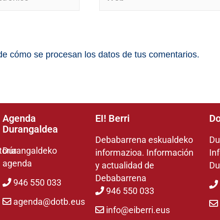
e cómo se procesan los datos de tus comentarios.
Agenda
EI! Berri
Do
Durangaldea
Debabarrena eskualdeko
Du
toría
Durangaldeko
informazioa. Información
In
agenda
y actualidad de
Du
Debabarrena
946 550 033
946 550 033
agenda@dotb.eus
info@eiberri.eus