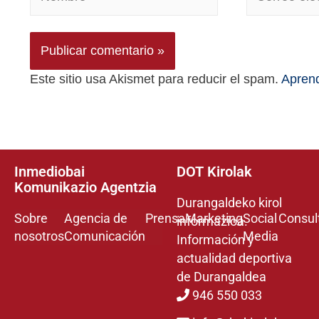
Este sitio usa Akismet para reducir el spam.
Aprend
Inmediobai
DOT Kirolak
Komunikazio Agentzia
Durangaldeko kirol
Sobre
Agencia de
Prensa
Marketing
Social
Consul
informazioa.
nosotros
Comunicación
Media
Información y
actualidad deportiva
de Durangaldea
946 550 033