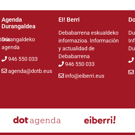
Agenda
EI! Berri
Do
Durangaldea
Debabarrena eskualdeko
Du
toría
Durangaldeko
informazioa. Información
In
agenda
y actualidad de
Du
Debabarrena
946 550 033
946 550 033
agenda@dotb.eus
info@eiberri.eus