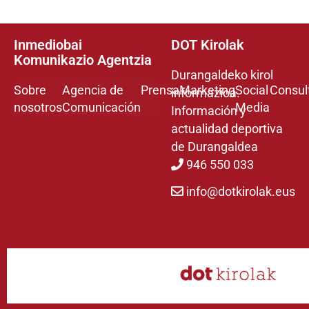
Inmediobai
DOT Kirolak
Komunikazio Agentzia
Durangaldeko kirol
Sobre
Agencia de
Prensa
Marketing
Social
Consul
informazioa.
nosotros
Comunicación
Media
Información y
actualidad deportiva
de Durangaldea
946 550 033
info@dotkirolak.eus