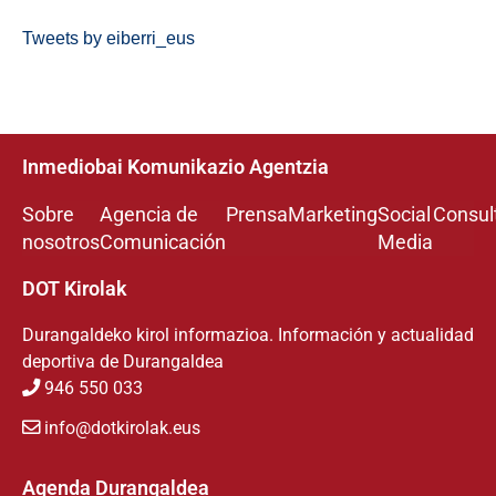
Tweets by eiberri_eus
Inmediobai Komunikazio Agentzia
Sobre
Agencia de
Prensa
Marketing
Social
Consul
nosotros
Comunicación
Media
DOT Kirolak
Durangaldeko kirol informazioa. Información y actualidad
deportiva de Durangaldea
946 550 033
info@dotkirolak.eus
Agenda Durangaldea