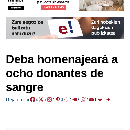
Deba homenajeará a
ocho donantes de
sangre
Deja un comentario
/
LABURRAK
,
/
2025-11-30