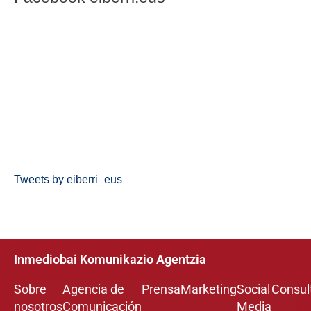
Tweets by eiberri_eus
Inmediobai Komunikazio Agentzia
Sobre
Agencia de
Prensa
Marketing
Social
Consul
nosotros
Comunicación
Media