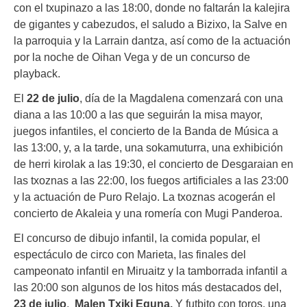
con el txupinazo a las 18:00, donde no faltarán la kalejira
de gigantes y cabezudos, el saludo a Bizixo, la Salve en
la parroquia y la Larrain dantza, así como de la actuación
por la noche de Oihan Vega y de un concurso de
playback.
El
22 de julio
, día de la Magdalena comenzará con una
diana a las 10:00 a las que seguirán la misa mayor,
juegos infantiles, el concierto de la Banda de Música a
las 13:00, y, a la tarde, una sokamuturra, una exhibición
de herri kirolak a las 19:30, el concierto de Desgaraian en
las txoznas a las 22:00, los fuegos artificiales a las 23:00
y la actuación de Puro Relajo. La txoznas acogerán el
concierto de Akaleia y una romería con Mugi Panderoa.
El concurso de dibujo infantil, la comida popular, el
espectáculo de circo con Marieta, las finales del
campeonato infantil en Miruaitz y la tamborrada infantil a
las 20:00 son algunos de los hitos más destacados del,
23 de julio
,
Malen Txiki Eguna.
Y futbito con toros, una