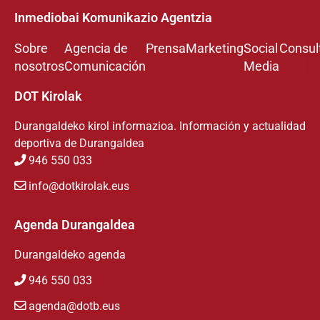
Inmediobai Komunikazio Agentzia
Sobre
Agencia de
Prensa
Marketing
Social
Consul
nosotros
Comunicación
Media
DOT Kirolak
Durangaldeko kirol informazioa. Información y actualidad
deportiva de Durangaldea
946 550 033
info@dotkirolak.eus
Agenda Durangaldea
Durangaldeko agenda
946 550 033
agenda@dotb.eus