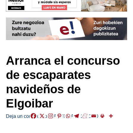
Arranca el concurso
de escaparates
navideños de
Elgoibar
Deja un comentario
/
LABURRAK
/
2021-10-14