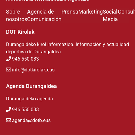
Sobre
Agencia de
Prensa
Marketing
Social
Consul
nosotros
Comunicación
Media
DOT Kirolak
Durangaldeko kirol informazioa. Información y actualidad
deportiva de Durangaldea
946 550 033
info@dotkirolak.eus
Agenda Durangaldea
Durangaldeko agenda
946 550 033
agenda@dotb.eus