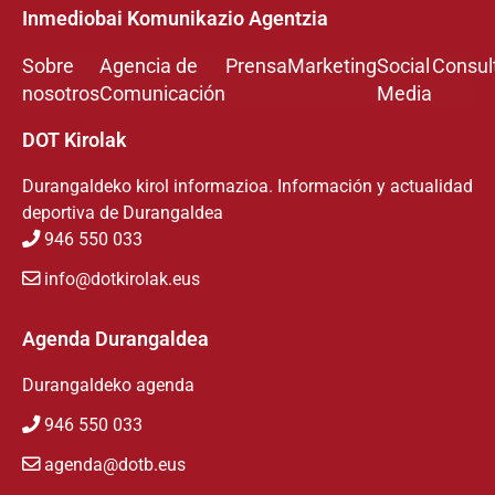
Inmediobai Komunikazio Agentzia
Sobre
Agencia de
Prensa
Marketing
Social
Consul
nosotros
Comunicación
Media
DOT Kirolak
Durangaldeko kirol informazioa. Información y actualidad
deportiva de Durangaldea
946 550 033
info@dotkirolak.eus
Agenda Durangaldea
Durangaldeko agenda
946 550 033
agenda@dotb.eus