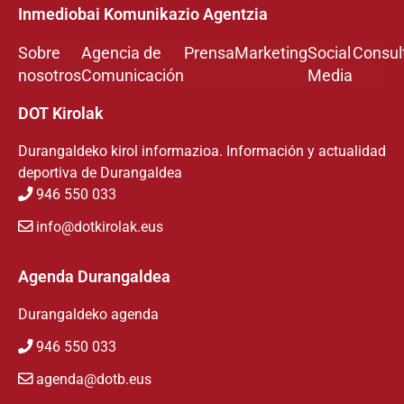
Inmediobai Komunikazio Agentzia
Sobre
Agencia de
Prensa
Marketing
Social
Consul
nosotros
Comunicación
Media
DOT Kirolak
Durangaldeko kirol informazioa. Información y actualidad
deportiva de Durangaldea
946 550 033
info@dotkirolak.eus
Agenda Durangaldea
Durangaldeko agenda
946 550 033
agenda@dotb.eus