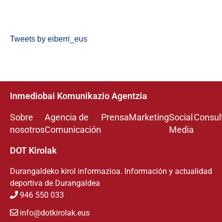
Tweets by eiberri_eus
Inmediobai Komunikazio Agentzia
Sobre
Agencia de
Prensa
Marketing
Social
Consul
nosotros
Comunicación
Media
DOT Kirolak
Durangaldeko kirol informazioa. Información y actualidad
deportiva de Durangaldea
946 550 033
info@dotkirolak.eus