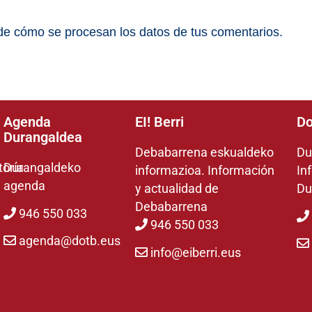
e cómo se procesan los datos de tus comentarios.
Agenda
EI! Berri
Do
Durangaldea
Debabarrena eskualdeko
Du
toría
Durangaldeko
informazioa. Información
In
agenda
y actualidad de
Du
Debabarrena
946 550 033
946 550 033
agenda@dotb.eus
info@eiberri.eus