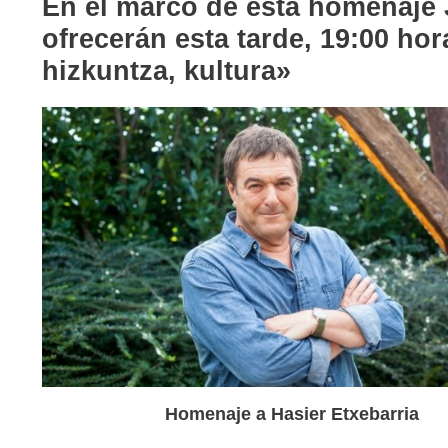
En el marco de esta homenaje 
ofrecerán esta tarde, 19:00 hora
hizkuntza, kultura»
Homenaje a Hasier Etxebarria