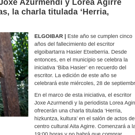
Joxe Azurmendi y Lorea Agirre
s, la charla titulada ‘Herria,
ELGOIBAR |
Este año se cumplen cinco
años del fallecimiento del escritor
elgoibartarra Hasier Etxeberria. Desde
entonces, en el municipio se celebra la
iniciativa ‘Biba Hasier’ en recuerdo del
escritor. La edición de este año se
celebrará este miércoles, 28 de septiembr
En el marco de esta iniciativa, el escritor
Joxe Azurmendi y la periodista Lorea Agir
ofrecerán una charla titulada ‘Herria,
hizkuntza, kultura’ en el salón de actos de
centro cultural Aita Agirre. Comenzará a l
19:00 horas y no habrá que comprar