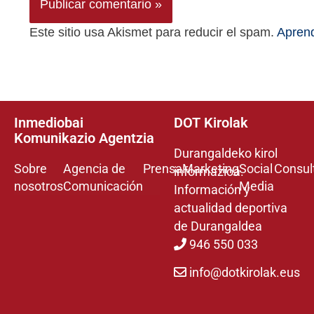
Este sitio usa Akismet para reducir el spam.
Aprend
Inmediobai
DOT Kirolak
Komunikazio Agentzia
Durangaldeko kirol
Sobre
Agencia de
Prensa
Marketing
Social
Consul
informazioa.
nosotros
Comunicación
Media
Información y
actualidad deportiva
de Durangaldea
946 550 033
info@dotkirolak.eus