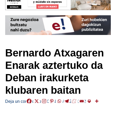
Bernardo Atxagaren
Enarak aztertuko da
Deban irakurketa
klubaren baitan
Deja un comentario
/
AGENDA
/
2026-01-22