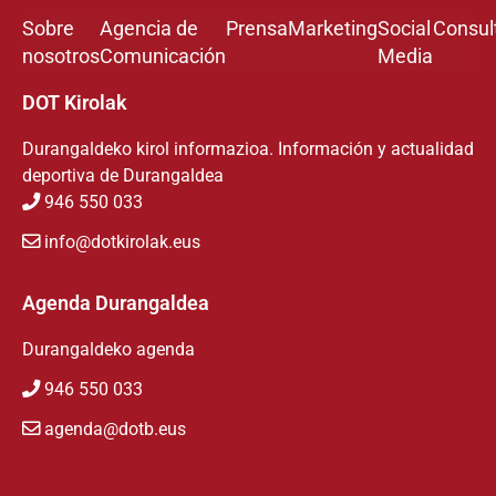
Sobre
Agencia de
Prensa
Marketing
Social
Consul
nosotros
Comunicación
Media
DOT Kirolak
Durangaldeko kirol informazioa. Información y actualidad
deportiva de Durangaldea
946 550 033
info@dotkirolak.eus
Agenda Durangaldea
Durangaldeko agenda
946 550 033
agenda@dotb.eus