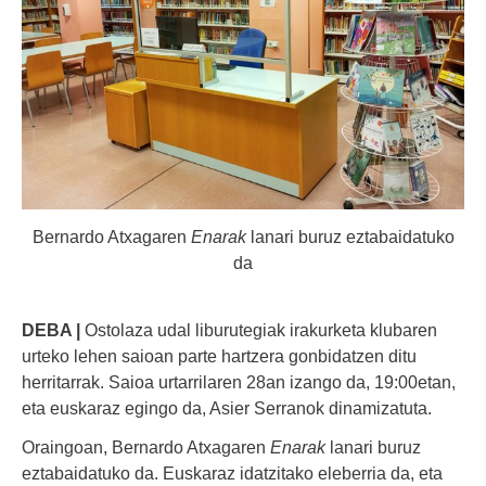
Bernardo Atxagaren
Enarak
lanari buruz eztabaidatuko
da
DEBA |
Ostolaza udal liburutegiak irakurketa klubaren
urteko lehen saioan parte hartzera gonbidatzen ditu
herritarrak. Saioa urtarrilaren 28an izango da, 19:00etan,
eta euskaraz egingo da, Asier Serranok dinamizatuta.
Oraingoan, Bernardo Atxagaren
Enarak
lanari buruz
eztabaidatuko da. Euskaraz idatzitako eleberria da, eta