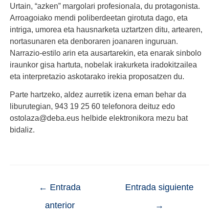
Urtain, “azken” margolari profesionala, du protagonista.
Arroagoiako mendi poliberdeetan girotuta dago, eta
intriga, umorea eta hausnarketa uztartzen ditu, artearen,
nortasunaren eta denboraren joanaren inguruan.
Narrazio-estilo arin eta ausartarekin, eta enarak sinbolo
iraunkor gisa hartuta, nobelak irakurketa iradokitzailea
eta interpretazio askotarako irekia proposatzen du.
Parte hartzeko, aldez aurretik izena eman behar da
liburutegian, 943 19 25 60 telefonora deituz edo
ostolaza@deba.eus helbide elektronikora mezu bat
bidaliz.
←
Entrada
Entrada siguiente
anterior
→