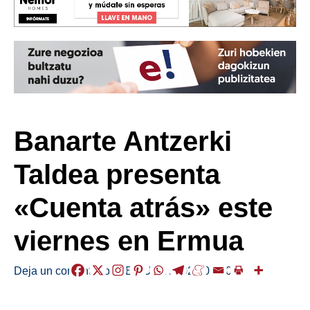
Banarte Antzerki
Taldea presenta
«Cuenta atrás» este
viernes en Ermua
Deja un comentario
/
ABISUAK
/
2025-06-10