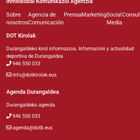
Inmediobai Komunikazio Agentzia
Sobre
Agencia de
Prensa
Marketing
Social
Consul
nosotros
Comunicación
Media
DOT Kirolak
Durangaldeko kirol informazioa. Información y actualidad
deportiva de Durangaldea
946 550 033
info@dotkirolak.eus
Agenda Durangaldea
Durangaldeko agenda
946 550 033
agenda@dotb.eus