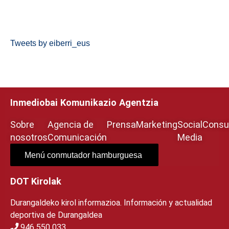
Tweets by eiberri_eus
Inmediobai Komunikazio Agentzia
Sobre
Agencia de
Prensa
Marketing
Social
Consul
nosotros
Comunicación
Media
Menú conmutador hamburguesa
DOT Kirolak
Durangaldeko kirol informazioa. Información y actualidad
deportiva de Durangaldea
946 550 033