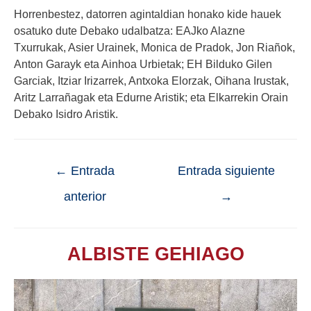
Horrenbestez, datorren agintaldian honako kide hauek
osatuko dute Debako udalbatza: EAJko Alazne
Txurrukak, Asier Urainek, Monica de Pradok, Jon Riañok,
Anton Garayk eta Ainhoa Urbietak; EH Bilduko Gilen
Garciak, Itziar Irizarrek, Antxoka Elorzak, Oihana Irustak,
Aritz Larrañagak eta Edurne Aristik; eta Elkarrekin Orain
Debako Isidro Aristik.
←
Entrada
Entrada siguiente
anterior
→
ALBISTE GEHIAGO