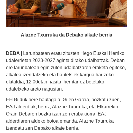
Alazne Txurruka da Debako alkate berria
DEBA |
Larunbatean eratu zituzten Hego Euskal Herriko
udalerrietan 2023-2027 agintaldirako udalbatzak. Deban
ere larunbatean egin zuten udalbatzaren eraketa egiteko,
alkatea izendatzeko eta hautetsiek kargua hartzeko
ekitaldia, 12:00etan hasita, herritarrez betetako
udaletxeko areto nagusian.
EH Bilduk bere hautagaia, Gilen Garcia, bozkatu zuen,
EAJ alderdiak, berriz, Alazne Txurruka, eta Elkarrekin
Orain Debaren bozka izan zen erabakiorra: EAJ
alderdiaren aldeko botoa emanda, Alazne Txurruka
izendatu zen Debako alkate berria.