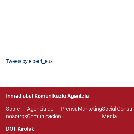
Tweets by eiberri_eus
Inmediobai Komunikazio Agentzia
Sobre
Agencia de
Prensa
Marketing
Social
Consul
nosotros
Comunicación
Media
DOT Kirolak