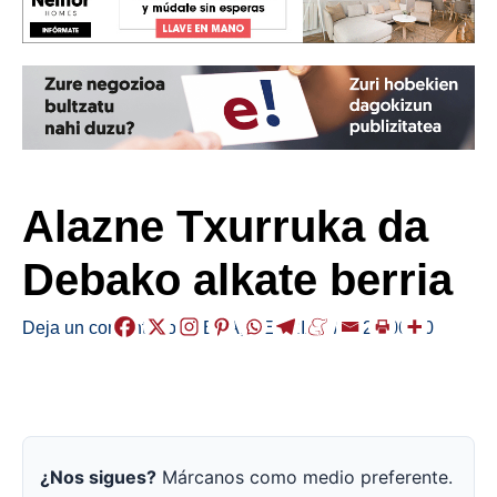
Alazne Txurruka da
Debako alkate berria
Deja un comentario
/
DEBA
,
HERRIAK
/
2023-06-20
¿Nos sigues?
Márcanos como medio preferente.