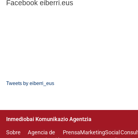
Facebook eiberri.eus
Tweets by eiberri_eus
Inmediobai Komunikazio Agentzia
Sobre
Agencia de
Prensa
Marketing
Social
Consul