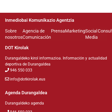
Inmediobai Komunikazio Agentzia
Sobre
Agencia de
Prensa
Marketing
Social
Consul
nosotros
Comunicación
Media
DOT Kirolak
Durangaldeko kirol informazioa. Información y actualidad
deportiva de Durangaldea
946 550 033
info@dotkirolak.eus
Agenda Durangaldea
Durangaldeko agenda