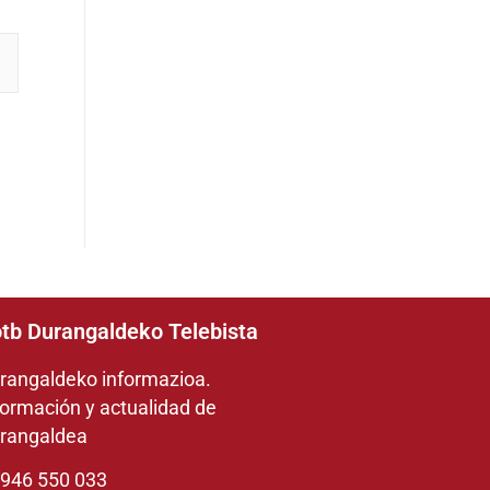
tb Durangaldeko Telebista
rangaldeko informazioa.
formación y actualidad de
rangaldea
946 550 033