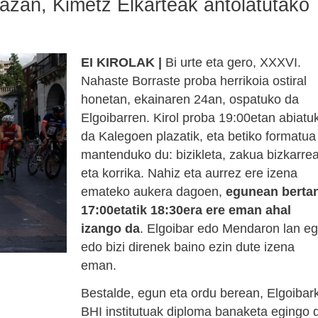
azan, Kimetz Elkarteak antolatutako
EI KIROLAK |
Bi urte eta gero, XXXVI.
Nahaste Borraste proba herrikoia ostiral
honetan, ekainaren 24an, ospatuko da
Elgoibarren. Kirol proba 19:00etan abiatu
da Kalegoen plazatik, eta betiko formatua
mantenduko du: bizikleta, zakua bizkarre
eta korrika. Nahiz eta aurrez ere izena
emateko aukera dagoen,
egunean berta
17:00etatik 18:30era ere eman ahal
izango da
. Elgoibar edo Mendaron lan eg
edo bizi direnek baino ezin dute izena
eman.
Bestalde, egun eta ordu berean, Elgoibar
BHI institutuak diploma banaketa egingo 