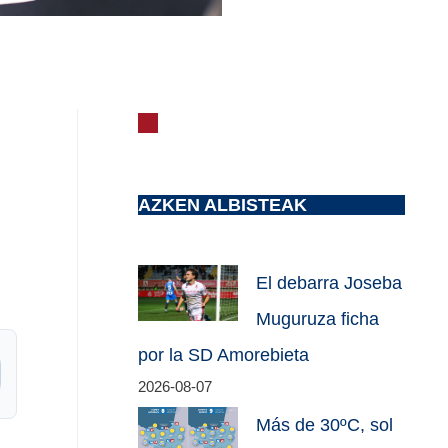
AZKEN ALBISTEAK
El debarra Joseba
Muguruza ficha
por la SD Amorebieta
2026-08-07
Más de 30ºC, sol