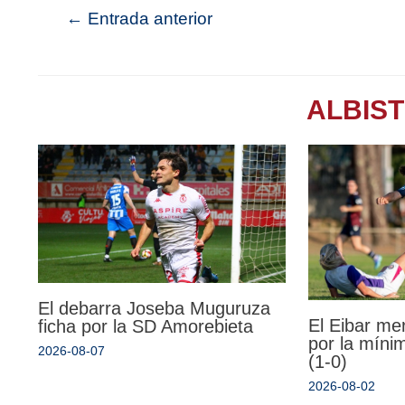
←
Entrada anterior
ALBIS
El debarra Joseba Muguruza
El Eibar me
ficha por la SD Amorebieta
por la míni
2026-08-07
(1-0)
2026-08-02