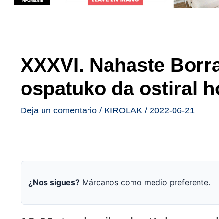
XXXVI. Nahaste Borra
ospatuko da ostiral 
Deja un comentario
/
KIROLAK
/
2022-06-21
¿Nos sigues?
Márcanos como medio preferente.