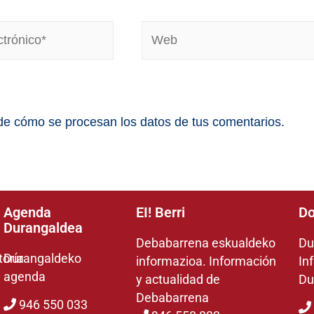
e cómo se procesan los datos de tus comentarios.
Agenda
EI! Berri
Do
Durangaldea
Debabarrena eskualdeko
Du
toría
Durangaldeko
informazioa. Información
In
agenda
y actualidad de
Du
Debabarrena
946 550 033