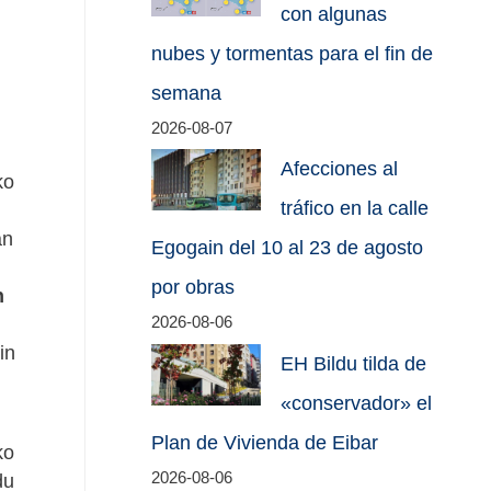
con algunas
nubes y tormentas para el fin de
semana
2026-08-07
Afecciones al
ko
tráfico en la calle
an
Egogain del 10 al 23 de agosto
por obras
n
2026-08-06
in
EH Bildu tilda de
«conservador» el
Plan de Vivienda de Eibar
ko
2026-08-06
du