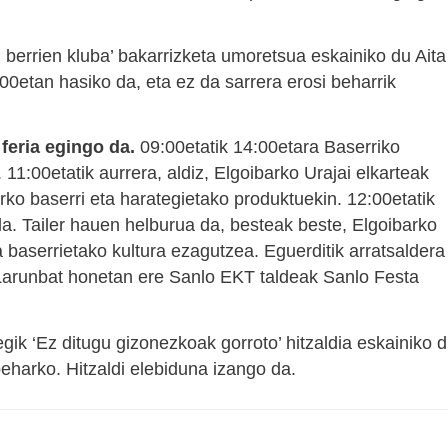
berrien kluba’ bakarrizketa umoretsua eskainiko du Aita
00etan hasiko da, eta ez da sarrera erosi beharrik
feria egingo da.
09:00etatik 14:00etara Baserriko
1:00etatik aurrera, aldiz, Elgoibarko Urajai elkarteak
rko baserri eta harategietako produktuekin. 12:00etatik
da. Tailer hauen helburua da, besteak beste, Elgoibarko
 baserrietako kultura ezagutzea. Eguerditik arratsaldera
Larunbat honetan ere Sanlo EKT taldeak Sanlo Festa
egik ‘Ez ditugu gizonezkoak gorroto’ hitzaldia eskainiko 
eharko. Hitzaldi elebiduna izango da.