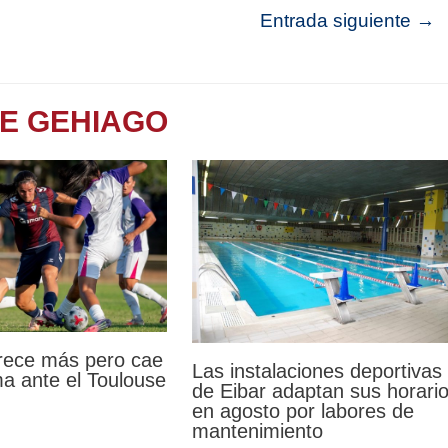
Entrada siguiente
→
TE GEHIAGO
rece más pero cae
Las instalaciones deportivas
ma ante el Toulouse
de Eibar adaptan sus horari
en agosto por labores de
mantenimiento