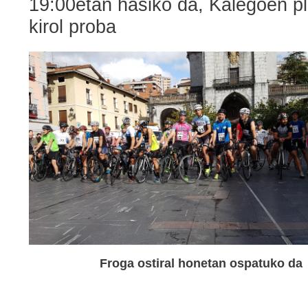
19:00etan hasiko da, Kalegoen pl
kirol proba
Froga ostiral honetan ospatuko da