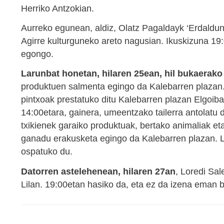
Herriko Antzokian.
Aurreko egunean, aldiz, Olatz Pagaldayk ‘Erdaldun 
Agirre kulturguneko areto nagusian. Ikuskizuna 19:
egongo.
Larunbat honetan, hilaren 25ean, hil bukaerako 
produktuen salmenta egingo da Kalebarren plazan. 1
pintxoak prestatuko ditu Kalebarren plazan Elgoiba
14:00etara, gainera, umeentzako tailerra antolatu 
txikienek garaiko produktuak, bertako animaliak eta
ganadu erakusketa egingo da Kalebarren plazan. 
ospatuko du.
Datorren astelehenean, hilaren 27an
, Loredi Sal
Lilan. 19:00etan hasiko da, eta ez da izena eman b