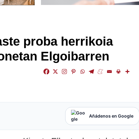
ste proba herrikoia
honetan Elgoibarren
Añádenos en Google