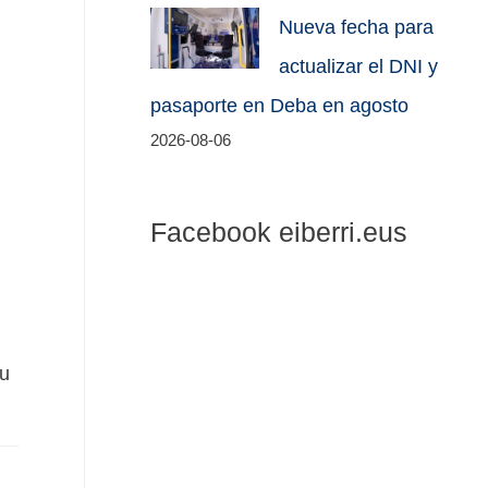
Nueva fecha para
actualizar el DNI y
pasaporte en Deba en agosto
2026-08-06
Facebook eiberri.eus
du