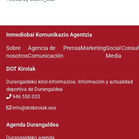
Inmediobai Komunikazio Agentzia
Sobre
Agencia de
Prensa
Marketing
Social
Consul
nosotros
Comunicación
Media
DOT Kirolak
Durangaldeko kirol informazioa. Información y actualidad
deportiva de Durangaldea
946 550 033
info@dotkirolak.eus
Agenda Durangaldea
Durangaldeko agenda