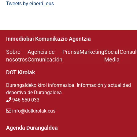
Tweets by eiberri_eus
Inmediobai Komunikazio Agentzia
Sobre
Agencia de
Prensa
Marketing
Social
Consul
nosotros
Comunicación
Media
DOT Kirolak
Durangaldeko kirol informazioa. Información y actualidad
deportiva de Durangaldea
946 550 033
info@dotkirolak.eus
Agenda Durangaldea