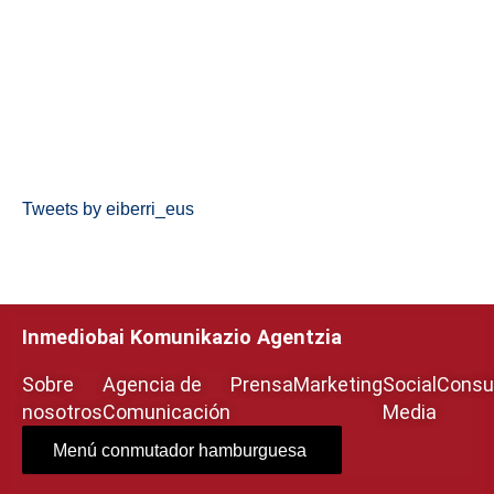
Tweets by eiberri_eus
Inmediobai Komunikazio Agentzia
Sobre
Agencia de
Prensa
Marketing
Social
Consul
nosotros
Comunicación
Media
Menú conmutador hamburguesa