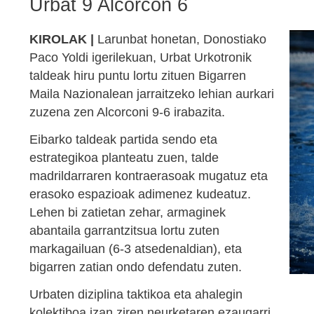
Urbat 9 Alcorcon 6
KIROLAK |
Larunbat honetan, Donostiako
Paco Yoldi igerilekuan, Urbat Urkotronik
taldeak hiru puntu lortu zituen Bigarren
Maila Nazionalean jarraitzeko lehian aurkari
zuzena zen Alcorconi 9-6 irabazita.
Eibarko taldeak partida sendo eta
estrategikoa planteatu zuen, talde
madrildarraren kontraerasoak mugatuz eta
erasoko espazioak adimenez kudeatuz.
Lehen bi zatietan zehar, armaginek
abantaila garrantzitsua lortu zuten
markagailuan (6-3 atsedenaldian), eta
bigarren zatian ondo defendatu zuten.
Urbaten diziplina taktikoa eta ahalegin
kolektiboa izan ziren neurketaren ezaugarri