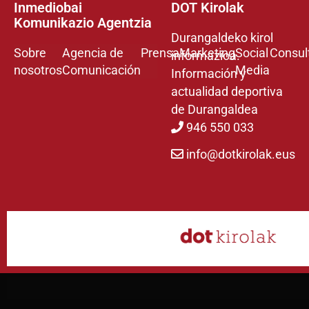
Inmediobai
DOT Kirolak
Komunikazio Agentzia
Durangaldeko kirol
Sobre
Agencia de
Prensa
Marketing
Social
Consul
informazioa.
nosotros
Comunicación
Media
Información y
actualidad deportiva
de Durangaldea
946 550 033
info@dotkirolak.eus