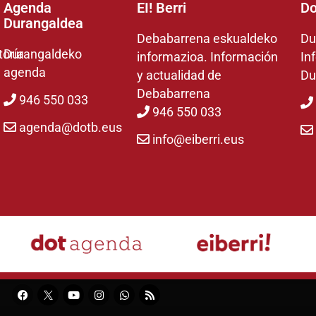
Agenda
EI! Berri
Do
Durangaldea
Debabarrena eskualdeko
Du
toría
Durangaldeko
informazioa. Información
In
agenda
y actualidad de
Du
Debabarrena
946 550 033
946 550 033
agenda@dotb.eus
info@eiberri.eus