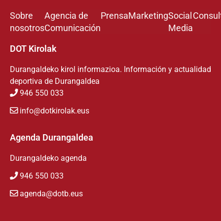
Sobre
Agencia de
Prensa
Marketing
Social
Consul
nosotros
Comunicación
Media
DOT Kirolak
Durangaldeko kirol informazioa. Información y actualidad
deportiva de Durangaldea
946 550 033
info@dotkirolak.eus
Agenda Durangaldea
Durangaldeko agenda
946 550 033
agenda@dotb.eus