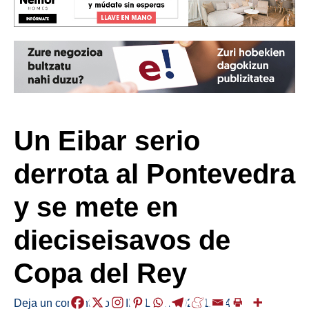
Un Eibar serio
derrota al Pontevedra
y se mete en
dieciseisavos de
Copa del Rey
Deja un comentario
/
KIROLAK
/
2025-12-04