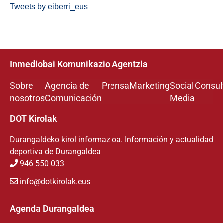
Tweets by eiberri_eus
Inmediobai Komunikazio Agentzia
Sobre
Agencia de
Prensa
Marketing
Social
Consul
nosotros
Comunicación
Media
DOT Kirolak
Durangaldeko kirol informazioa. Información y actualidad
deportiva de Durangaldea
946 550 033
info@dotkirolak.eus
Agenda Durangaldea