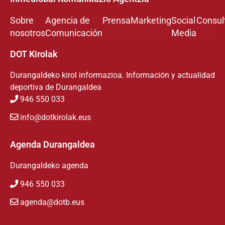
Sobre
Agencia de
Prensa
Marketing
Social
Consul
nosotros
Comunicación
Media
DOT Kirolak
Durangaldeko kirol informazioa. Información y actualidad
deportiva de Durangaldea
946 550 033
info@dotkirolak.eus
Agenda Durangaldea
Durangaldeko agenda
946 550 033
agenda@dotb.eus