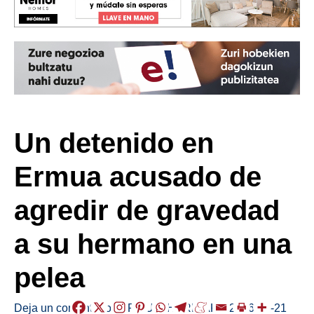
Un detenido en
Ermua acusado de
agredir de gravedad
a su hermano en una
pelea
Deja un comentario
/
ERMUA
,
HERRIAK
,
/
2026-03-21