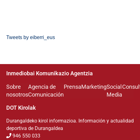
Tweets by eiberri_eus
Inmediobai Komunikazio Agentzia
Sobre
Agencia de
Prensa
Marketing
Social
Consul
nosotros
Comunicación
Media
DOT Kirolak
Durangaldeko kirol informazioa. Información y actualidad
deportiva de Durangaldea
946 550 033