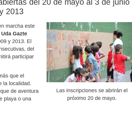
biertas del 20 de mayo al 3 de junio
 y 2013
en marcha este
s
Uda Gazte
009 y 2013. El
secutivas, del
itirá participar
 más que el
 la localidad.
Las inscripciones se abrirán el
arque de aventura
próximo 20 de mayo.
e playa o una