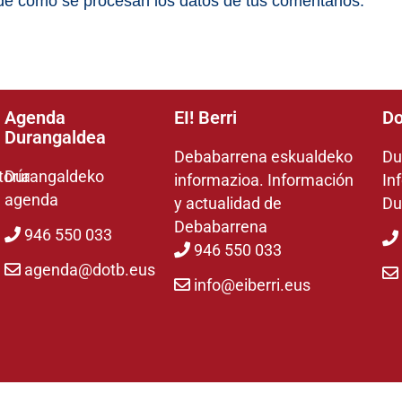
e cómo se procesan los datos de tus comentarios.
Agenda
EI! Berri
Do
Durangaldea
Debabarrena eskualdeko
Du
toría
Durangaldeko
informazioa. Información
In
agenda
y actualidad de
Du
Debabarrena
946 550 033
946 550 033
agenda@dotb.eus
info@eiberri.eus