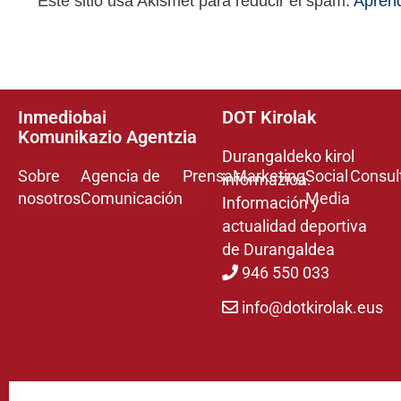
Este sitio usa Akismet para reducir el spam.
Aprend
Inmediobai
DOT Kirolak
Komunikazio Agentzia
Durangaldeko kirol
Sobre
Agencia de
Prensa
Marketing
Social
Consul
informazioa.
nosotros
Comunicación
Media
Información y
actualidad deportiva
de Durangaldea
946 550 033
info@dotkirolak.eus