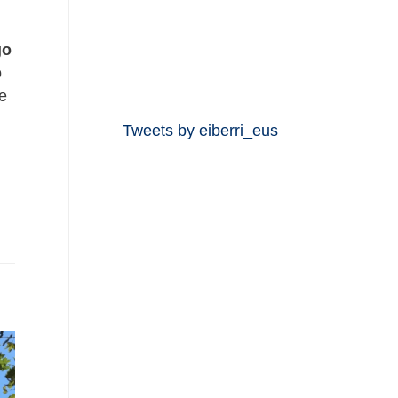
go
o
de
Tweets by eiberri_eus