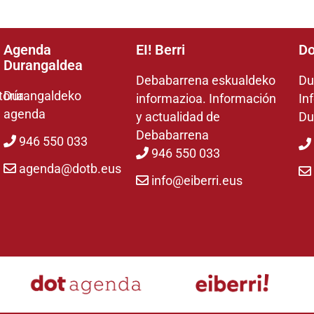
Agenda
EI! Berri
Do
Durangaldea
Debabarrena eskualdeko
Du
toría
Durangaldeko
informazioa. Información
In
agenda
y actualidad de
Du
Debabarrena
946 550 033
946 550 033
agenda@dotb.eus
info@eiberri.eus