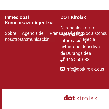
Inmediobai
DOT Kirolak
Komunikazio Agentzia
Durangaldeko kirol
Sobre
Agencia de
Prensa
Marketing
Social
Consul
informazioa.
nosotros
Comunicación
Media
Información y
actualidad deportiva
de Durangaldea
946 550 033
info@dotkirolak.eus