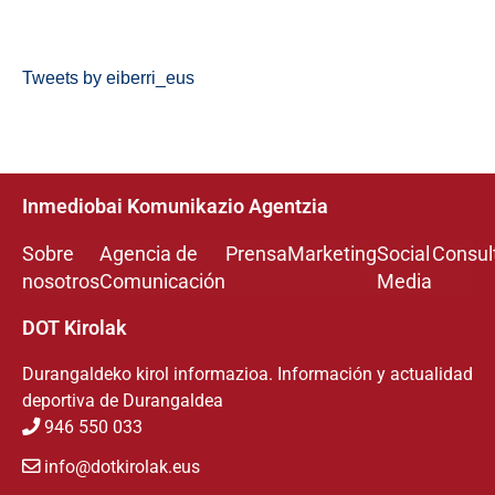
Tweets by eiberri_eus
Inmediobai Komunikazio Agentzia
Sobre
Agencia de
Prensa
Marketing
Social
Consul
nosotros
Comunicación
Media
DOT Kirolak
Durangaldeko kirol informazioa. Información y actualidad
deportiva de Durangaldea
946 550 033
info@dotkirolak.eus