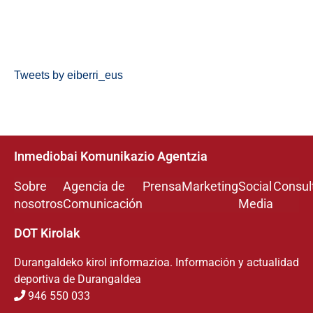
Tweets by eiberri_eus
Inmediobai Komunikazio Agentzia
Sobre
Agencia de
Prensa
Marketing
Social
Consul
nosotros
Comunicación
Media
DOT Kirolak
Durangaldeko kirol informazioa. Información y actualidad
deportiva de Durangaldea
946 550 033