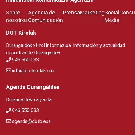
Sobre
Agencia de
Prensa
Marketing
Social
Consul
nosotros
Comunicación
Media
DOT Kirolak
Durangaldeko kirol informazioa. Información y actualidad
deportiva de Durangaldea
946 550 033
info@dotkirolak.eus
Agenda Durangaldea
Durangaldeko agenda
946 550 033
agenda@dotb.eus