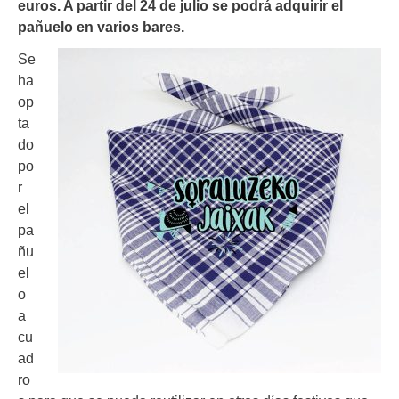
euros. A partir del 24 de julio se podrá adquirir el
pañuelo en varios bares.
Se
ha
op
ta
do
po
r
el
pa
ñu
el
o
a
cu
ad
ro