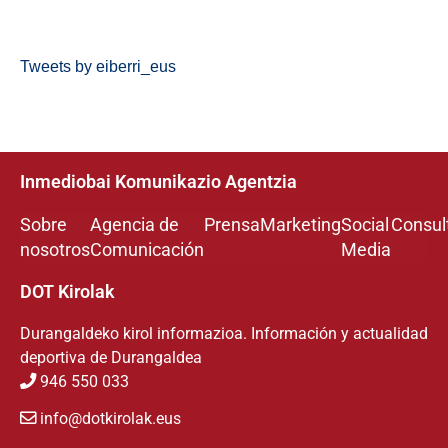
Tweets by eiberri_eus
Inmediobai Komunikazio Agentzia
Sobre
Agencia de
Prensa
Marketing
Social
Consul
nosotros
Comunicación
Media
DOT Kirolak
Durangaldeko kirol informazioa. Información y actualidad
deportiva de Durangaldea
946 550 033
info@dotkirolak.eus