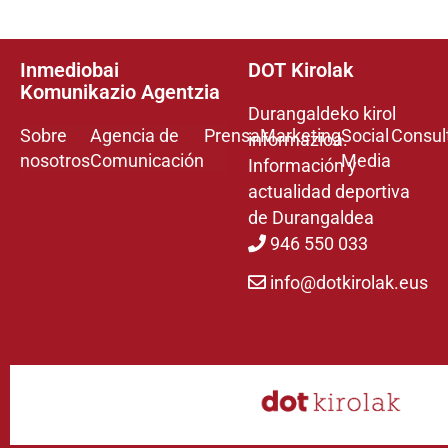
Inmediobai
DOT Kirolak
Komunikazio Agentzia
Durangaldeko kirol
Sobre
Agencia de
Prensa
Marketing
Social
Consul
informazioa.
nosotros
Comunicación
Media
Información y
actualidad deportiva
de Durangaldea
946 550 033
info@dotkirolak.eus