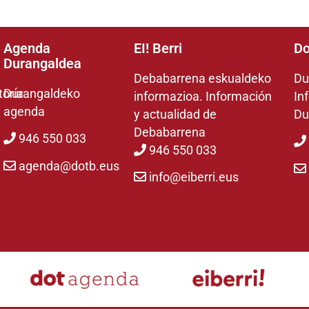
Agenda
EI! Berri
Do
Durangaldea
Debabarrena eskualdeko
Du
toría
Durangaldeko
informazioa. Información
In
agenda
y actualidad de
Du
Debabarrena
946 550 033
946 550 033
agenda@dotb.eus
info@eiberri.eus