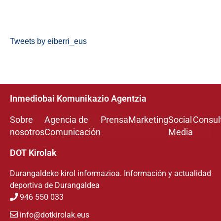
Tweets by eiberri_eus
Inmediobai Komunikazio Agentzia
Sobre
Agencia de
Prensa
Marketing
Social
Consul
nosotros
Comunicación
Media
DOT Kirolak
Durangaldeko kirol informazioa. Información y actualidad
deportiva de Durangaldea
946 550 033
info@dotkirolak.eus