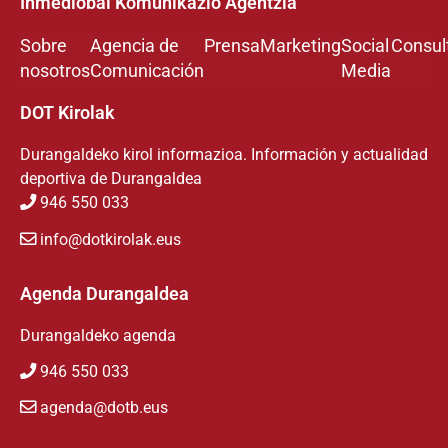
Inmediobai Komunikazio Agentzia
Sobre
Agencia de
Prensa
Marketing
Social
Consul
nosotros
Comunicación
Media
DOT Kirolak
Durangaldeko kirol informazioa. Información y actualidad
deportiva de Durangaldea
946 550 033
info@dotkirolak.eus
Agenda Durangaldea
Durangaldeko agenda
946 550 033
agenda@dotb.eus