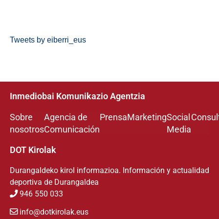
Tweets by eiberri_eus
Inmediobai Komunikazio Agentzia
Sobre
Agencia de
Prensa
Marketing
Social
Consul
nosotros
Comunicación
Media
DOT Kirolak
Durangaldeko kirol informazioa. Información y actualidad
deportiva de Durangaldea
946 550 033
info@dotkirolak.eus