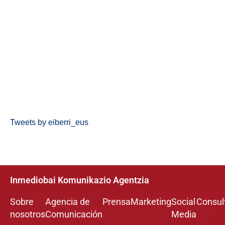
Tweets by eiberri_eus
Inmediobai Komunikazio Agentzia
Sobre
Agencia de
Prensa
Marketing
Social
Consul
nosotros
Comunicación
Media