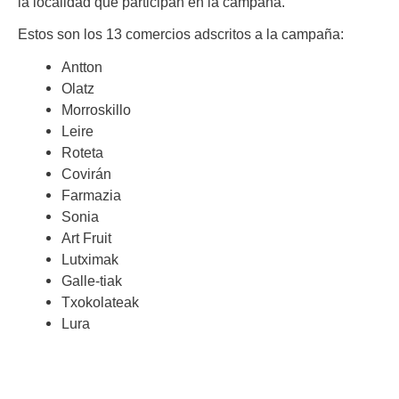
la localidad que participan en la campaña.
Estos son los 13 comercios adscritos a la campaña:
Antton
Olatz
Morroskillo
Leire
Roteta
Covirán
Farmazia
Sonia
Art Fruit
Lutximak
Galle-tiak
Txokolateak
Lura