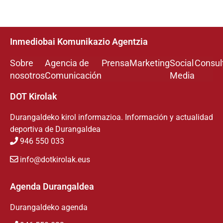
Inmediobai Komunikazio Agentzia
Sobre
Agencia de
Prensa
Marketing
Social
Consul
nosotros
Comunicación
Media
DOT Kirolak
Durangaldeko kirol informazioa. Información y actualidad
deportiva de Durangaldea
946 550 033
info@dotkirolak.eus
Agenda Durangaldea
Durangaldeko agenda