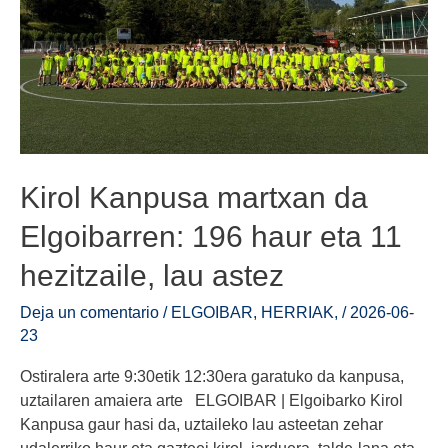
Kirol Kanpusa martxan da
Elgoibarren: 196 haur eta 11
hezitzaile, lau astez
Deja un comentario
/
ELGOIBAR
,
HERRIAK
,
/
2026-06-
23
Ostiralera arte 9:30etik 12:30era garatuko da kanpusa,
uztailaren amaiera arte ELGOIBAR | Elgoibarko Kirol
Kanpusa gaur hasi da, uztaileko lau asteetan zehar
udalerriko haur eta gazteei kirol jarduera, talde-lana eta