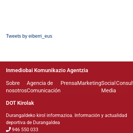
Tweets by eiberri_eus
Inmediobai Komunikazio Agentzia
Sobre
Agencia de
Prensa
Marketing
Social
Consul
nosotros
Comunicación
Media
DOT Kirolak
Durangaldeko kirol informazioa. Información y actualidad
deportiva de Durangaldea
946 550 033