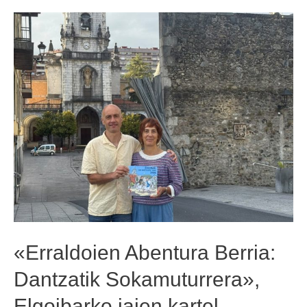
«Erraldoien Abentura Berria:
Dantzatik Sokamuturrera»,
Elgoibarko jaien kartel