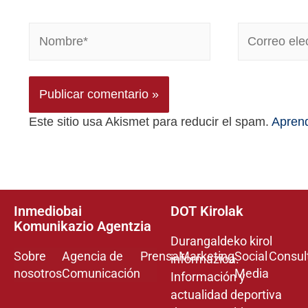
Este sitio usa Akismet para reducir el spam.
Aprend
Inmediobai
DOT Kirolak
Komunikazio Agentzia
Durangaldeko kirol
Sobre
Agencia de
Prensa
Marketing
Social
Consul
informazioa.
nosotros
Comunicación
Media
Información y
actualidad deportiva