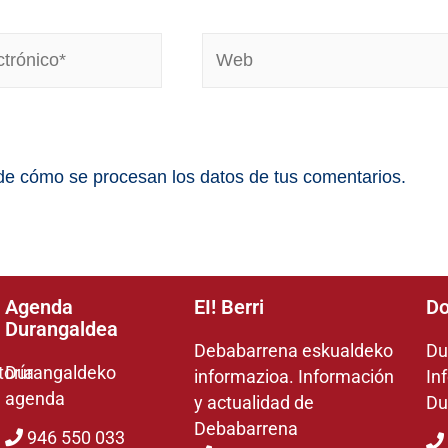
e cómo se procesan los datos de tus comentarios.
Agenda
EI! Berri
Do
Durangaldea
Debabarrena eskualdeko
Du
toría
Durangaldeko
informazioa. Información
In
agenda
y actualidad de
Du
Debabarrena
946 550 033