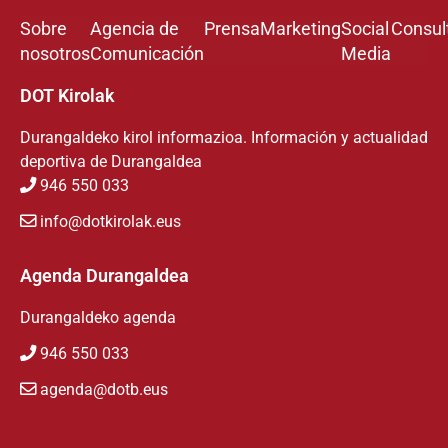
Sobre
Agencia de
Prensa
Marketing
Social
Consul
nosotros
Comunicación
Media
DOT Kirolak
Durangaldeko kirol informazioa. Información y actualidad
deportiva de Durangaldea
946 550 033
info@dotkirolak.eus
Agenda Durangaldea
Durangaldeko agenda
946 550 033
agenda@dotb.eus