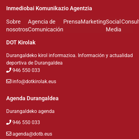
Inmediobai Komunikazio Agentzia
Sobre
Agencia de
Prensa
Marketing
Social
Consul
nosotros
Comunicación
Media
DOT Kirolak
Durangaldeko kirol informazioa. Información y actualidad
deportiva de Durangaldea
946 550 033
info@dotkirolak.eus
Agenda Durangaldea
Durangaldeko agenda
946 550 033
agenda@dotb.eus