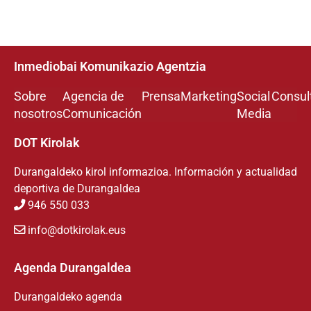
Inmediobai Komunikazio Agentzia
Sobre
Agencia de
Prensa
Marketing
Social
Consul
nosotros
Comunicación
Media
DOT Kirolak
Durangaldeko kirol informazioa. Información y actualidad
deportiva de Durangaldea
946 550 033
info@dotkirolak.eus
Agenda Durangaldea
Durangaldeko agenda