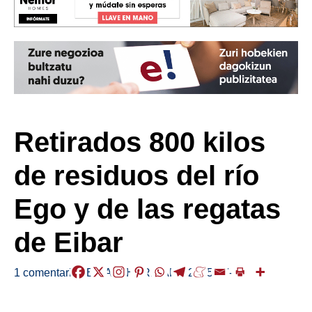
Retirados 800 kilos
de residuos del río
Ego y de las regatas
de Eibar
1 comentario
/
EIBAR
,
HERRIAK
,
/
2025-07-23