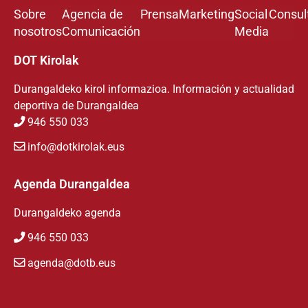
Sobre
Agencia de
Prensa
Marketing
Social
Consul
nosotros
Comunicación
Media
DOT Kirolak
Durangaldeko kirol informazioa. Información y actualidad
deportiva de Durangaldea
946 550 033
info@dotkirolak.eus
Agenda Durangaldea
Durangaldeko agenda
946 550 033
agenda@dotb.eus