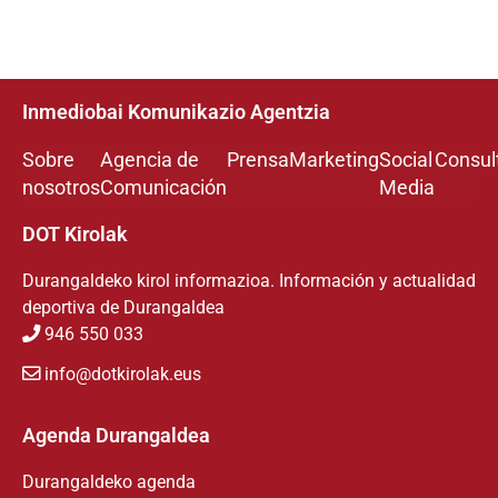
Inmediobai Komunikazio Agentzia
Sobre
Agencia de
Prensa
Marketing
Social
Consul
nosotros
Comunicación
Media
DOT Kirolak
Durangaldeko kirol informazioa. Información y actualidad
deportiva de Durangaldea
946 550 033
info@dotkirolak.eus
Agenda Durangaldea
Durangaldeko agenda