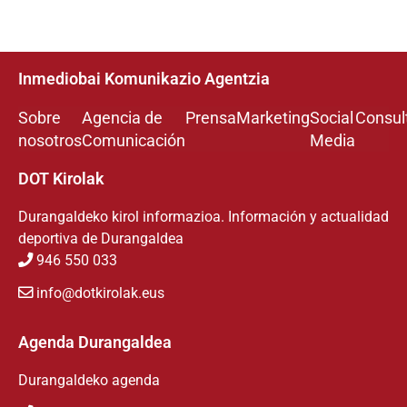
Inmediobai Komunikazio Agentzia
Sobre
Agencia de
Prensa
Marketing
Social
Consul
nosotros
Comunicación
Media
DOT Kirolak
Durangaldeko kirol informazioa. Información y actualidad
deportiva de Durangaldea
946 550 033
info@dotkirolak.eus
Agenda Durangaldea
Durangaldeko agenda