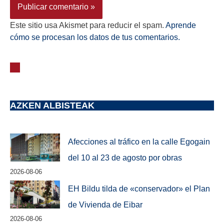
Este sitio usa Akismet para reducir el spam.
Aprende
cómo se procesan los datos de tus comentarios.
AZKEN ALBISTEAK
Afecciones al tráfico en la calle Egogain
del 10 al 23 de agosto por obras
2026-08-06
EH Bildu tilda de «conservador» el Plan
de Vivienda de Eibar
2026-08-06