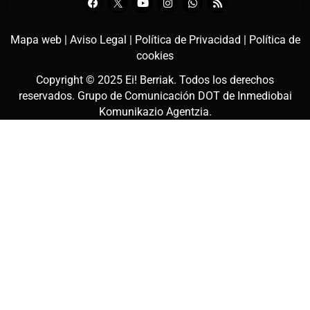
Mapa web |
Aviso Legal |
Política de Privacidad |
Política de
cookies
Copyright © 2025
Ei! Berriak
. Todos los derechos
reservados. Grupo de Comunicación DOT de
Inmediobai
Komunikazio Agentzia
.