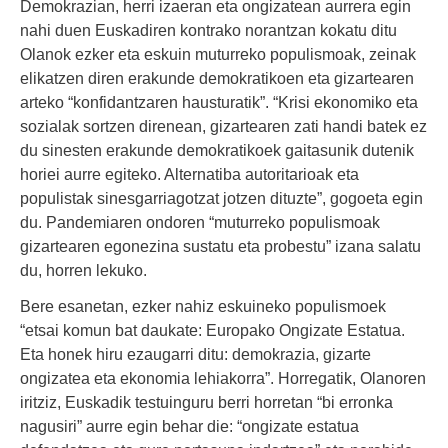
Demokrazian, herri izaeran eta ongizatean aurrera egin
nahi duen Euskadiren kontrako norantzan kokatu ditu
Olanok ezker eta eskuin muturreko populismoak, zeinak
elikatzen diren erakunde demokratikoen eta gizartearen
arteko “konfidantzaren hausturatik”. “Krisi ekonomiko eta
sozialak sortzen direnean, gizartearen zati handi batek ez
du sinesten erakunde demokratikoek gaitasunik dutenik
horiei aurre egiteko. Alternatiba autoritarioak eta
populistak sinesgarriagotzat jotzen dituzte”, gogoeta egin
du. Pandemiaren ondoren “muturreko populismoak
gizartearen egonezina sustatu eta probestu” izana salatu
du, horren lekuko.
Bere esanetan, ezker nahiz eskuineko populismoek
“etsai komun bat daukate: Europako Ongizate Estatua.
Eta honek hiru ezaugarri ditu: demokrazia, gizarte
ongizatea eta ekonomia lehiakorra”. Horregatik, Olanoren
iritziz, Euskadik testuinguru berri horretan “bi erronka
nagusiri” aurre egin behar die: “ongizate estatua