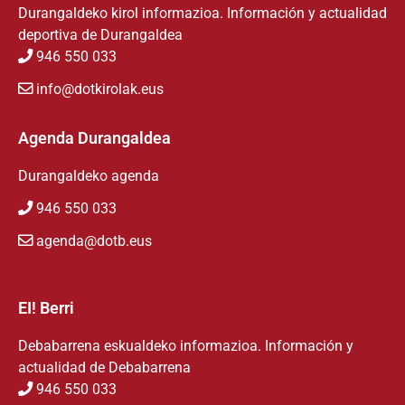
Durangaldeko kirol informazioa. Información y actualidad
deportiva de Durangaldea
946 550 033
info@dotkirolak.eus
Agenda Durangaldea
Durangaldeko agenda
946 550 033
agenda@dotb.eus
EI! Berri
Debabarrena eskualdeko informazioa. Información y
actualidad de Debabarrena
946 550 033