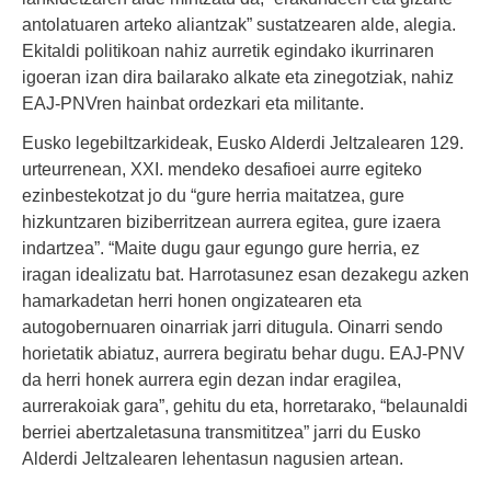
antolatuaren arteko aliantzak” sustatzearen alde, alegia.
Ekitaldi politikoan nahiz aurretik egindako ikurrinaren
igoeran izan dira bailarako alkate eta zinegotziak, nahiz
EAJ-PNVren hainbat ordezkari eta militante.
Eusko legebiltzarkideak, Eusko Alderdi Jeltzalearen 129.
urteurrenean, XXI. mendeko desafioei aurre egiteko
ezinbestekotzat jo du “gure herria maitatzea, gure
hizkuntzaren biziberritzean aurrera egitea, gure izaera
indartzea”. “Maite dugu gaur egungo gure herria, ez
iragan idealizatu bat. Harrotasunez esan dezakegu azken
hamarkadetan herri honen ongizatearen eta
autogobernuaren oinarriak jarri ditugula. Oinarri sendo
horietatik abiatuz, aurrera begiratu behar dugu. EAJ-PNV
da herri honek aurrera egin dezan indar eragilea,
aurrerakoiak gara”, gehitu du eta, horretarako, “belaunaldi
berriei abertzaletasuna transmititzea” jarri du Eusko
Alderdi Jeltzalearen lehentasun nagusien artean.