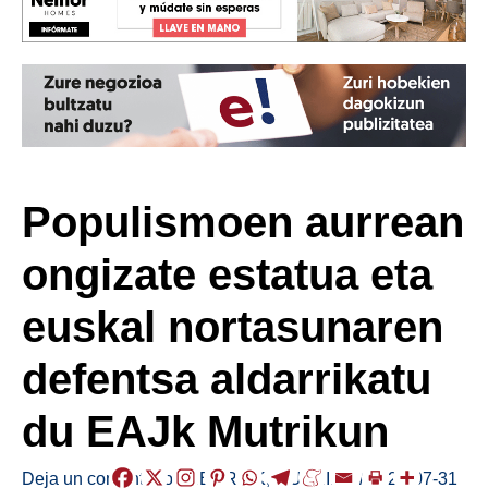
Populismoen aurrean
ongizate estatua eta
euskal nortasunaren
defentsa aldarrikatu
du EAJk Mutrikun
Deja un comentario
/
HERRIAK
,
MUTRIKU
/
2024-07-31