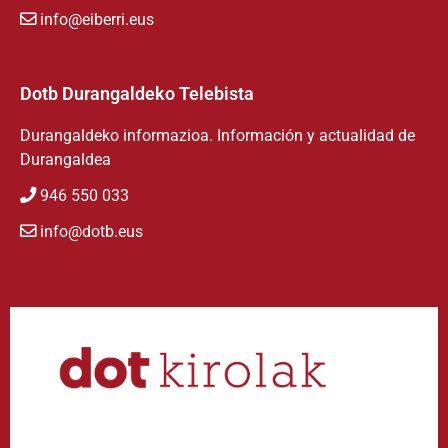
info@eiberri.eus
Dotb Durangaldeko Telebista
Durangaldeko informazioa. Información y actualidad de
Durangaldea
946 550 033
info@dotb.eus