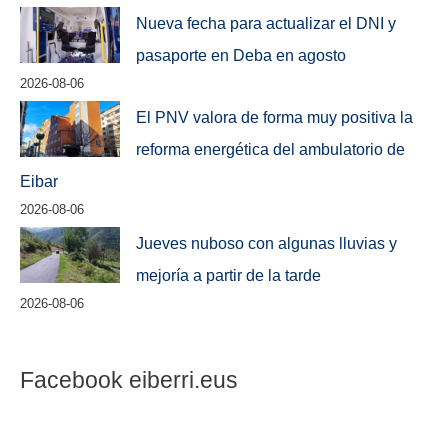
Nueva fecha para actualizar el DNI y
pasaporte en Deba en agosto
2026-08-06
El PNV valora de forma muy positiva la
reforma energética del ambulatorio de
Eibar
2026-08-06
Jueves nuboso con algunas lluvias y
mejoría a partir de la tarde
2026-08-06
Facebook eiberri.eus