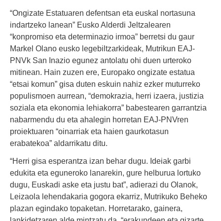
“Ongizate Estatuaren defentsan eta euskal nortasuna
indartzeko lanean” Eusko Alderdi Jeltzalearen
“konpromiso eta determinazio irmoa” berretsi du gaur
Markel Olano eusko legebiltzarkideak, Mutrikun EAJ-
PNVk San Inazio egunez antolatu ohi duen urteroko
mitinean. Hain zuzen ere, Europako ongizate estatua
“etsai komun” gisa duten eskuin nahiz ezker muturreko
populismoen aurrean, “demokrazia, herri izaera, justizia
soziala eta ekonomia lehiakorra” babestearen garrantzia
nabarmendu du eta ahalegin horretan EAJ-PNVren
proiektuaren “oinarriak eta haien gaurkotasun
erabatekoa” aldarrikatu ditu.
“Herri gisa esperantza izan behar dugu. Ideiak garbi
edukita eta eguneroko lanarekin, gure helburua lortuko
dugu, Euskadi aske eta justu bat”, adierazi du Olanok,
Leizaola lehendakaria gogora ekarriz, Mutrikuko Beheko
plazan egindako topaketan. Horretarako, gainera,
lankidetzaren alde mintzatu da, “erakundeen eta gizarte