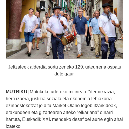
Jeltzaleek alderdia sortu zeneko 129. urteurrena ospatu
dute gaur
MUTRIKU|
Mutrikuko urteroko mitinean, “demokrazia,
herri izaera, justizia soziala eta ekonomia lehiakorra”
ezinbestekotzat jo ditu Markel Olano legebiltzarkideak,
erakundeen eta gizartearen arteko “elkarlana” oinarri
hartuta, Euskadik XXI. mendeko desafioei aurre egin ahal
izateko