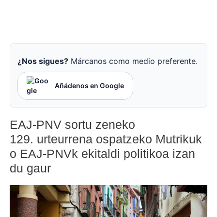
¿Nos sigues?
Márcanos como medio preferente.
Añádenos en Google
EAJ-PNV sortu zeneko
129. urteurrena ospatzeko Mutrikuk
o EAJ-PNVk ekitaldi politikoa izan
du gaur