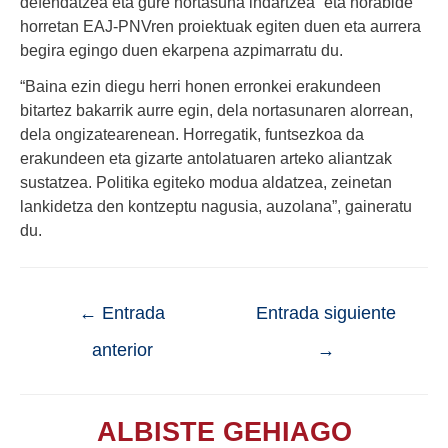
defendatzea eta gure nortasuna indartzea” eta norabide
horretan EAJ-PNVren proiektuak egiten duen eta aurrera
begira egingo duen ekarpena azpimarratu du.
“Baina ezin diegu herri honen erronkei erakundeen
bitartez bakarrik aurre egin, dela nortasunaren alorrean,
dela ongizatearenean. Horregatik, funtsezkoa da
erakundeen eta gizarte antolatuaren arteko aliantzak
sustatzea. Politika egiteko modua aldatzea, zeinetan
lankidetza den kontzeptu nagusia, auzolana”, gaineratu
du.
←
Entrada
Entrada siguiente
anterior
→
ALBISTE GEHIAGO