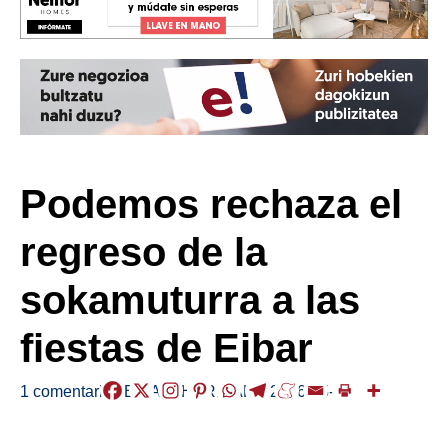
Podemos rechaza el
regreso de la
sokamuturra a las
fiestas de Eibar
1 comentario
/
EIBAR
,
HERRIAK
,
/
2026-05-29