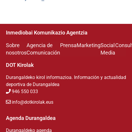
Inmediobai Komunikazio Agentzia
Sobre
Agencia de
Prensa
Marketing
Social
Consul
nosotros
Comunicación
Media
DOT Kirolak
Durangaldeko kirol informazioa. Información y actualidad
deportiva de Durangaldea
946 550 033
info@dotkirolak.eus
Agenda Durangaldea
Durangaldeko agenda